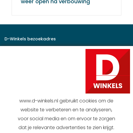
weer open na verbouwing
D-Winkels bezoekadres
Rijksstraatweg 47
2171 AK Sassenheim
Correspondentie adres
Postbus 173
2170 AD Sassenheim
www.d-winkels.nl gebruikt cookies om de
Contact
website te verbeteren en te analyseren,
0252 258 558
voor social media en om ervoor te zorgen
d-winkels@dirk.nl
dat je relevante advertenties te zien krijgt.