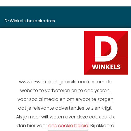
D-Winkels bezoekadres
Rijksstraatweg 47
2171 AK Sassenheim
Correspondentie adres
Postbus 173
2170 AD Sassenheim
www.d-winkels.nl gebruikt cookies om de
Contact
website te verbeteren en te analyseren,
0252 258 558
voor social media en om ervoor te zorgen
d-winkels@dirk.nl
dat je relevante advertenties te zien krijgt.
Als je meer wilt weten over deze cookies, klik
dan hier voor
ons cookie beleid
. Bij akkoord
© Copyright 2026 D-Winkels B.V.