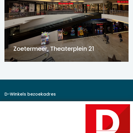
Zoetermeer, Theaterplein 21
D-Winkels bezoekadres
Rijksstraatweg 47
2171 AK Sassenheim
Correspondentie adres